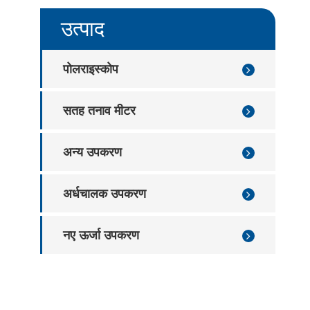
िप ट्रे वार्पेज डिटेक्शन उपकरण
उत्पाद
िप ट्रे दोष निरीक्षण उपकरण
पोलराइस्कोप
सतह तनाव मीटर
अन्य उपकरण
अर्धचालक उपकरण
नए ऊर्जा उपकरण