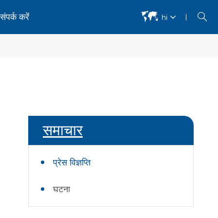


संपर्क करें
hi
अर्धचालक उपकरण
bc कॉस्मेटिक दोष स्वचालित निरीक्षण उपकरण
एमबी कॉस्मेटिक दोष स्वचालित निरीक्षण उपकरण
समाचार
एमबी सोल्डर दोष स्वचालित निरीक्षण उपकरण
Amb/dbc स्वचालित फिल्म मरम्मत उपकरण
प्रेस विज्ञप्ति
िरेमिक सब्सट्रेट चापलूसी और मोटाई का पता लगाने वाले उपकरण
्वनिक टोमोग्राफी स्कैन
घटना
ेजर डायरेक्ट इमेजिंग उपकरण