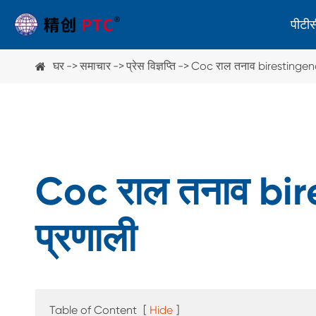
पीटीसी
घर
समाचार
प्रेस विज्ञप्ति
Coc राल तनाव birestingenc
पोलराइस्कोप
स्ट्रेन दर्शक
पोलीमीटर
Coc राल तनाव bir
प्रणाली
अन्य उपकरण
पॉलीराइज़र शीट अक्ष मापने वाला उपकरण
ग्लास मोटाई गेज
Table of Content
[
Hide
]