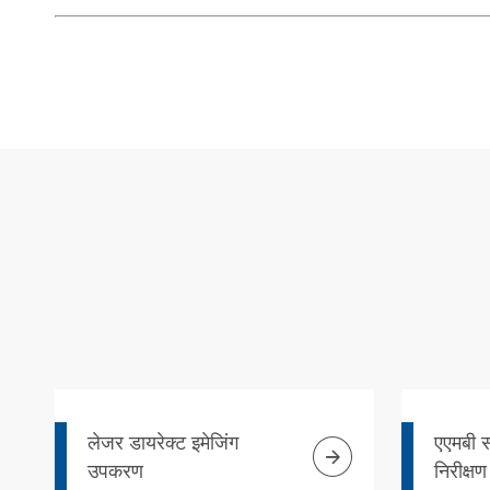
लेजर डायरेक्ट इमेजिंग
एएमबी स

उपकरण
निरीक्