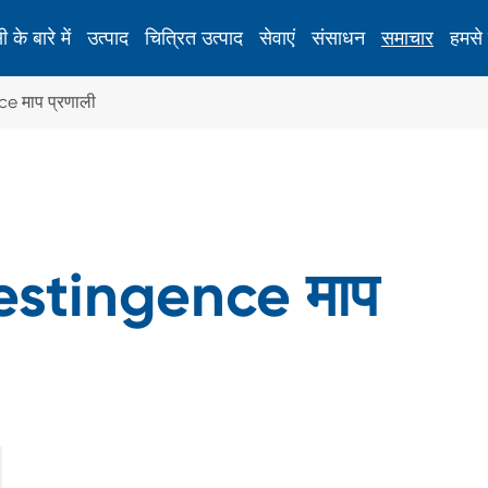
 के बारे में
उत्पाद
चित्रित उत्पाद
सेवाएं
संसाधन
समाचार
हमसे 
e माप प्रणाली
सतह तनाव मीटर
रासायनिक रूप से टेम्पर्ड ग्लास के लिए सतह तनाव मीटर
D
ए
estingence माप
ए
नए ऊर्जा उपकरण
स
स्क्रीन प्रिंटिंग फ्रेम स्ट्रेचिंग उपकरण
ध
स्क्रीन प्रिंटिंग जाल गर्म पिघल मशीन
ल