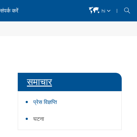


संपर्क करें
hi
अर्धचालक उपकरण
bc कॉस्मेटिक दोष स्वचालित निरीक्षण उपकरण
एमबी कॉस्मेटिक दोष स्वचालित निरीक्षण उपकरण
समाचार
एमबी सोल्डर दोष स्वचालित निरीक्षण उपकरण
Amb/dbc स्वचालित फिल्म मरम्मत उपकरण
प्रेस विज्ञप्ति
िरेमिक सब्सट्रेट चापलूसी और मोटाई का पता लगाने वाले उपकरण
्वनिक टोमोग्राफी स्कैन
घटना
ेजर डायरेक्ट इमेजिंग उपकरण