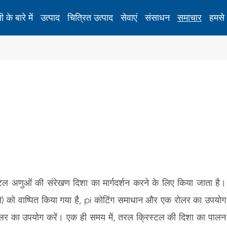
 के बारे में
उत्पाद
चित्रित उत्पाद
सेवाएं
संसाधन
समाचार
हमसे 
सतह तनाव मीटर
रासायनिक रूप से टेम्पर्ड ग्लास के लिए सतह तनाव मीटर
D
ए
ए
नए ऊर्जा उपकरण
स
ल अणुओं की संरेखण दिशा का मार्गदर्शन करने के लिए किया जाता है।
स्क्रीन प्रिंटिंग फ्रेम स्ट्रेचिंग उपकरण
ध
टो) को वाष्पित किया गया है, pi कोटिंग समाधान और एक रोलर का उपयोग
स्क्रीन प्रिंटिंग जाल गर्म पिघल मशीन
ल
ोलर का उपयोग करें। एक ही समय में, तरल क्रिस्टल की दिशा का पालन