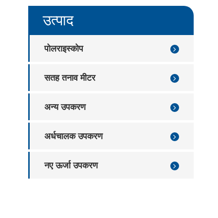
िप ट्रे वार्पेज डिटेक्शन उपकरण
उत्पाद
िप ट्रे दोष निरीक्षण उपकरण
पोलराइस्कोप
सतह तनाव मीटर
अन्य उपकरण
अर्धचालक उपकरण
नए ऊर्जा उपकरण