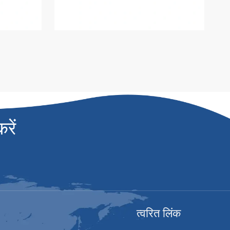
रें
त्वरित लिंक