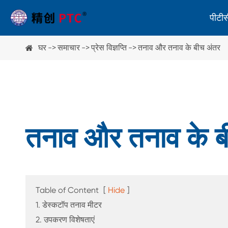
पीटीसी
घर
समाचार
प्रेस विज्ञप्ति
तनाव और तनाव के बीच अंतर
पोलराइस्कोप
स्ट्रेन दर्शक
पोलीमीटर
तनाव और तनाव के ब
अन्य उपकरण
Table of Content
[
Hide
]
पॉलीराइज़र शीट अक्ष मापने वाला उपकरण
1. डेस्कटॉप तनाव मीटर
ग्लास मोटाई गेज
2. उपकरण विशेषताएं