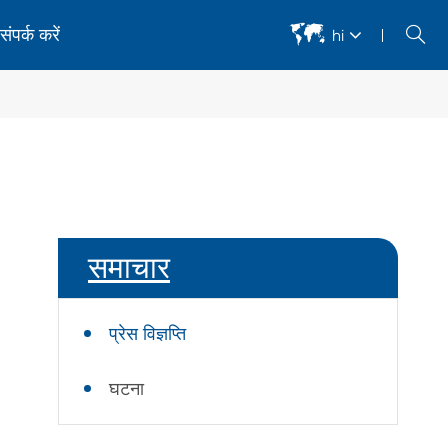


संपर्क करें
hi
अर्धचालक उपकरण
bc कॉस्मेटिक दोष स्वचालित निरीक्षण उपकरण
एमबी कॉस्मेटिक दोष स्वचालित निरीक्षण उपकरण
समाचार
एमबी सोल्डर दोष स्वचालित निरीक्षण उपकरण
Amb/dbc स्वचालित फिल्म मरम्मत उपकरण
प्रेस विज्ञप्ति
िरेमिक सब्सट्रेट चापलूसी और मोटाई का पता लगाने वाले उपकरण
्वनिक टोमोग्राफी स्कैन
घटना
ेजर डायरेक्ट इमेजिंग उपकरण