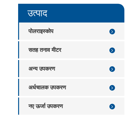
िप ट्रे वार्पेज डिटेक्शन उपकरण
उत्पाद
िप ट्रे दोष निरीक्षण उपकरण
पोलराइस्कोप
सतह तनाव मीटर
अन्य उपकरण
अर्धचालक उपकरण
नए ऊर्जा उपकरण