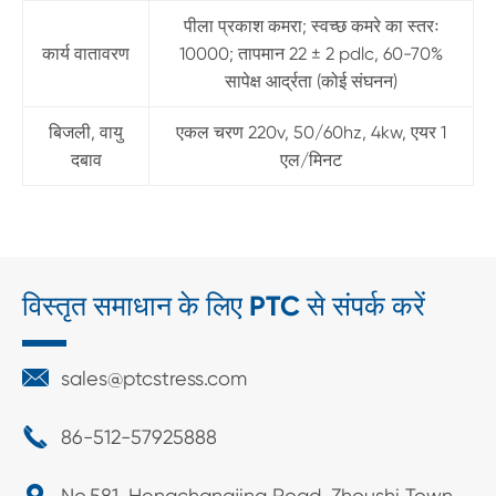
पीला प्रकाश कमरा; स्वच्छ कमरे का स्तरः
कार्य वातावरण
10000; तापमान 22 ± 2 pdlc, 60-70%
सापेक्ष आर्द्रता (कोई संघनन)
बिजली, वायु
एकल चरण 220v, 50/60hz, 4kw, एयर 1
दबाव
एल/मिनट
विस्तृत समाधान के लिए PTC से संपर्क करें

sales@ptcstress.com

86-512-57925888
No.581, Hengchangjing Road, Zhoushi Town,